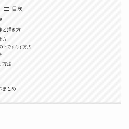
目次
定
作と描き方
仕方
の上でずらす方法
法
し方法
のまとめ